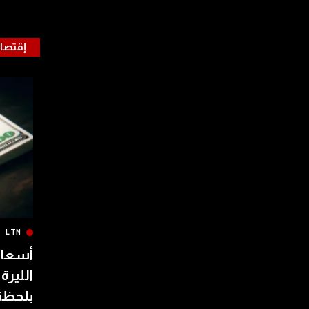
إقتصا
LTN
أسعار 
الليرة
بلحظة