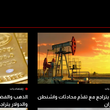
يات
إقتصاديات
يتراجع مع تقدّم محادثات واشنطن
الذهب والفض
ن
والدولار يتراج