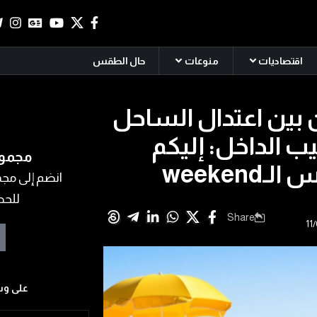
اقتصاديات
منوعات
حال الطقس
ن بين اعتدال الساحل
ب الداخل: إليكم
مجموع
weekend
انضم إلى مجمو
للحص
Share
على وس