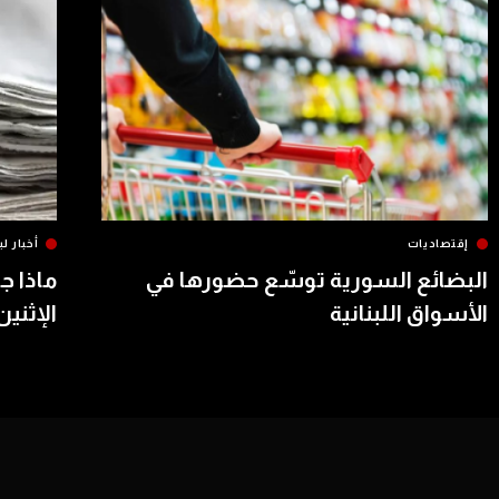
إقتصاديات
أخبار لب
البضائع السورية توسّع حضورها في
ماذا ج
الأسواق اللبنانية
الإثنين