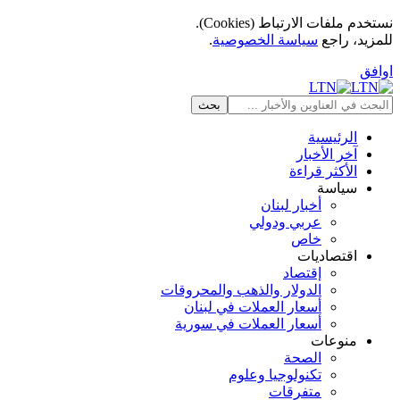
نستخدم ملفات الارتباط (Cookies).
للمزيد، راجع
سياسة الخصوصية
.
اوافق
الرئيسية
آخر الأخبار
الأكثر قراءة
سياسة
أخبار لبنان
عربي ودولي
خاص
اقتصاديات
إقتصاد
الدولار والذهب والمحروقات
أسعار العملات في لبنان
أسعار العملات في سورية
منوعات
الصحة
تكنولوجيا وعلوم
متفرقات