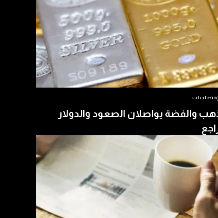
قتصاديات
هب والفضة يواصلان الصعود والدولار
اجع