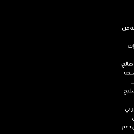
مة من
د
ات
صالح،
سلحة
ت
سليح
اني
ي دعم