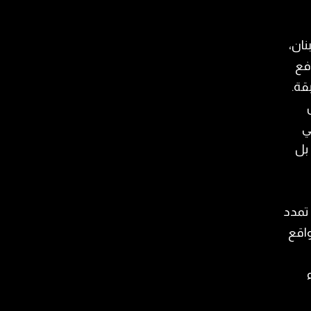
نان،
دفع
قة.
ي
 بل
 تمدد
واقع