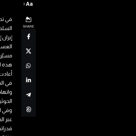
Aa
في تط
SHARE
السلطا
العسك
مسيّر
هذه ا
أعادت 
في الم
واتها
الحوثي
وفي ال
عبر ال
قدراته