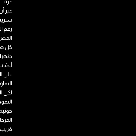
غزة”.
غير أن
ستريت 
رغم ال
المهرب
كل هذه
طهران 
أعقاب 
على ال
التفا
لكن ا
النفوذ
حوثية 
المرحل
قريب” 