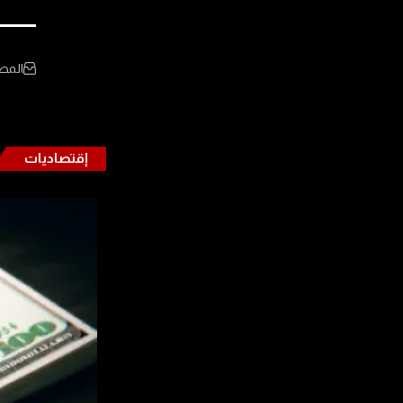
المص
إقتصاديات