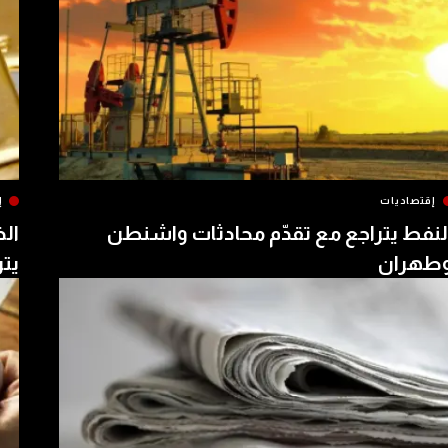
إقتصاديات
إ
لنفط يتراجع مع تقدّم محادثات واشنطن
الذ
طهران
يتر