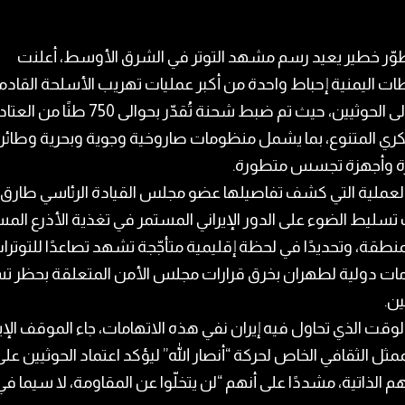
وّر خطير يعيد رسم مشهد التوتر في الشرق الأوسط، أعلنت
ت اليمنية إحباط واحدة من أكبر عمليات تهريب الأسلحة القاد
إيران إلى الحوثيين، حيث تم ضبط شحنة تُقدّر بحوالى 750 طنًا من العتا
ري المتنوع، بما يشمل منظومات صاروخية وجوية وبحرية وطائر
ة وأجهزة تجسس متطورة.
لعملية التي كشف تفاصيلها عضو مجلس القيادة الرئاسي طارق 
تسليط الضوء على الدور الإيراني المستمر في تغذية الأذرع الم
نطقة، وتحديدًا في لحظة إقليمية متأجّجة تشهد تصاعدًا للتوترا
مات دولية لطهران بخرق قرارات مجلس الأمن المتعلقة بحظر ت
ين.
وقت الذي تحاول فيه إيران نفي هذه الاتهامات، جاء الموقف الإير
ممثل الثقافي الخاص لحركة “أنصار الله” ليؤكد اعتماد الحوثيين على
م الذاتية، مشددًا على أنهم “لن يتخلّوا عن المقاومة، لا سيما ف