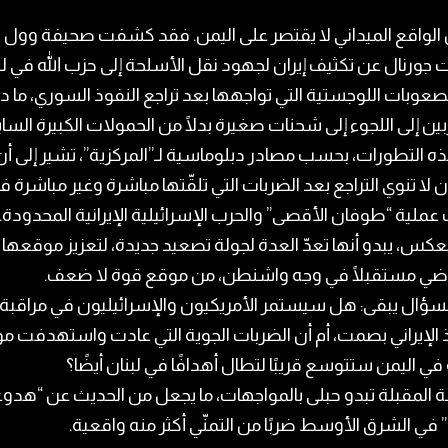
 الواقع الميداني لا يقتصر على اليمن. فقد كشفت صحيفة وول
جورنال عن تكثيف إيران لجهود نقل الأسلحة إلى حزب الله في لب
صعوبات اللوجستية التي تواجهها بعد تراجع النفوذ السوري، ما 
ين إلى اللجوء إلى شحنات صغيرة بدلًا من الحمولات الكبيرة الساب
 التطورات، بحسب مصادر دبلوماسية لـ”المركزية”، تشير إلى أن
لا تنوي التراجع بعد الضربات التي تلقّتها مباشرة وغير مباشرة ف
عملية “طوفان الأقصى” والحرب الإسرائيلية الإيرانية المحدودة.
عكس، يبدو أنها تعدّ العدة لجولة تصعيد جديدة، لتعزيز موقعها
وضي مستقبلًا في وجه واشنطن، من موقع قوة لا ضعف.
لسؤال يبقى: هل سيستمر الأمريكيون والإسرائيليون في مراقبة
 الإيراني بصمت، أم أن الضربات الجوية التي عادت واستهدفت م
في اليمن ستتوسع قريبًا لتطال أهدافًا في لبنان أيضًا؟
ة المقبلة تبدو حبلى بالمواجهات، ما يجعل من الحديث عن “هدوء
في الشرق الأوسط ضربًا من التمنّي أكثر منه واقعية.