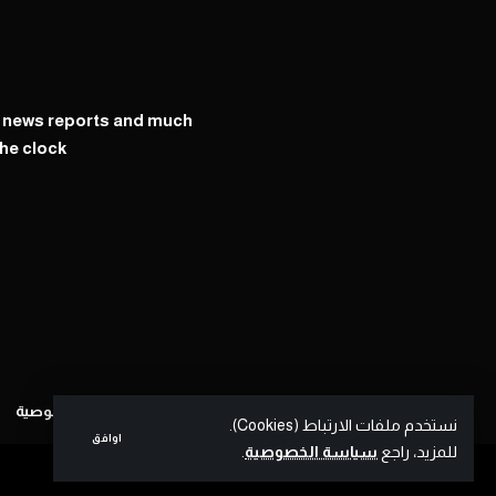
y news reports and much
he clock
سياسة الخصوصية
نستخدم ملفات الارتباط (Cookies).
اوافق
للمزيد، راجع
سياسة الخصوصية
.
LTN © | All Rights Reserved | by
OnSups