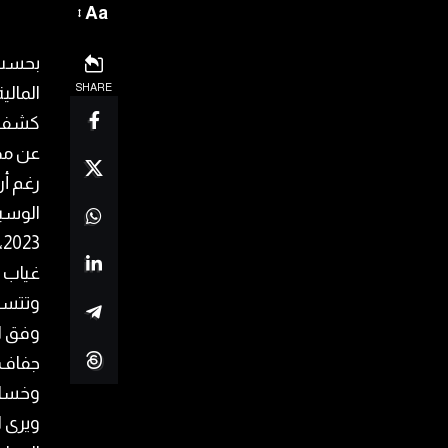
Aa
بحسب م
SHARE
كشف ح
عن مص
رغم أن
3
غياب ا
وتتسلح
وفق ا
جفاف م
وخسارة
ويرى 