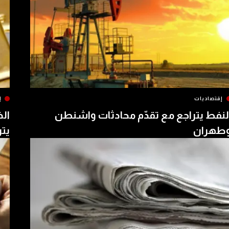
إقتصاديات
إ
لنفط يتراجع مع تقدّم محادثات واشنطن
الذ
طهران
يتر