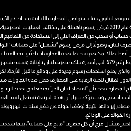
وقع ليبانون ديبايت، تواصل المصارف اللبنانية منذ اندلاع الأزم
المالية عام 2019 فرض رسوم باهظة على مختلف العمليات المصرفية
ساب أو سحب من الصراف الآلي إلى الاستفادة من التعاميم ال
رف لبنان، وصولاً إلى فرض رسوم “تشغيل” على حسابات “اللولا
 أصحابها لا يمكنهم سحبها. هذه الممارسات اعتُبرت مخالفة لل
الوسيط رقم 679 الذي أصدره حاكم مصرف لبنان بالإنابة وسيم منصو
202، والذي يمنع استحداث رسوم جديدة على ودائع ما قبل الأزمة، لك
لدور الفعّال للجنة الرقابة على المصارف جعل هذه التجاوزات مس
 المصارف بحجة أن “اقتصاد لبنان الحر” يمنحها حق تحديد الرسو
لخدمات، في وقت يؤكد خبراء أن هذه الذريعة تستغل لسد العجز
صادر إيراداتها، نتيجة توقف الدولة عن دفع سندات اليوروبوند
 الفوائد على الودائع.
الخبير ميشال قزح أن كل مصرف “فاتح على حسابه”، بينما شددت