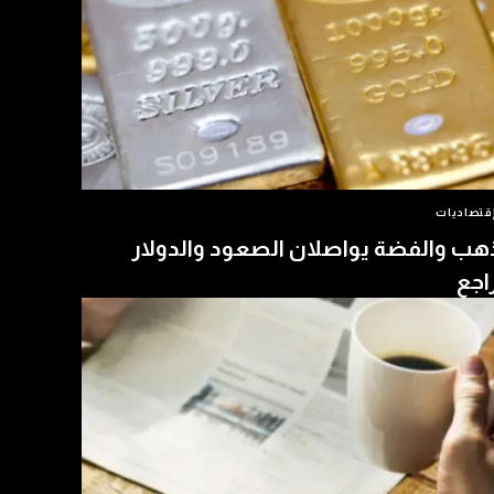
قتصاديات
هب والفضة يواصلان الصعود والدولار
اجع