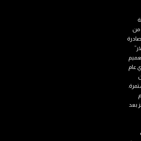
ة
، من
صادرة
ر”
تعميم
ري عام
ن
تمرة.
م
 بعد