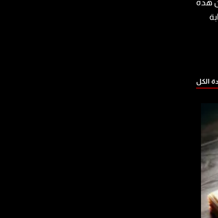
ن هذه
بة
 الكل