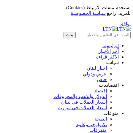
نستخدم ملفات الارتباط (Cookies).
للمزيد، راجع
سياسة الخصوصية
.
اوافق
الرئيسية
آخر الأخبار
الأكثر قراءة
سياسة
أخبار لبنان
عربي ودولي
خاص
اقتصاديات
إقتصاد
الدولار والذهب والمحروقات
أسعار العملات في لبنان
أسعار العملات في سورية
منوعات
الصحة
تكنولوجيا وعلوم
متفرقات