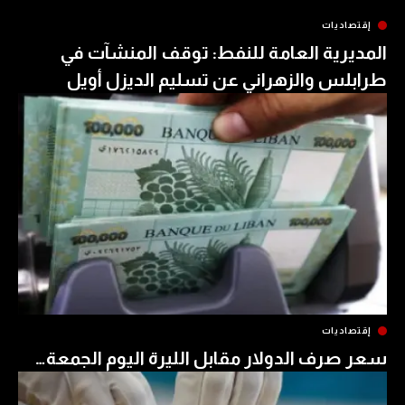
ات
ية العامة للنفط: توقف المنشآت في
 والزهراني عن تسليم الديزل أويل
ات
ف الدولار مقابل الليرة اليوم الجمعة…