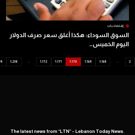
ات
السوداء: هكذا أغلق سعر صرف الدولار
الخميس…
1٬239
1٬238
…
1٬172
1٬171
1٬170
1٬169
1٬168
The latest news from “LTN” – Lebanon Today